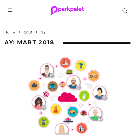
Home
2018
03
AY:
MART 2018