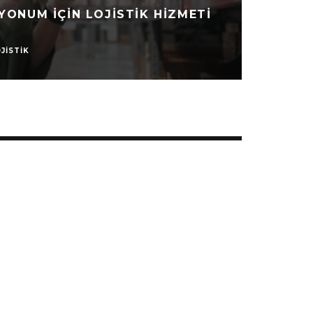
YONUM IÇIN LOJISTIK HIZMETI
JISTIK