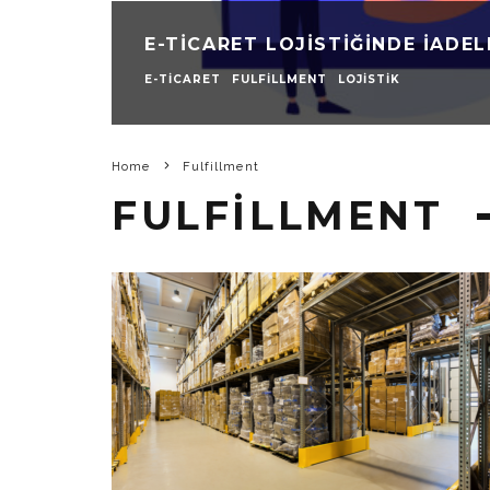
E-TICARET LOJISTIĞINDE İADEL
E-TICARET
FULFILLMENT
LOJISTIK
Home
Fulfillment
FULFILLMENT