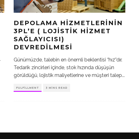
DEPOLAMA HIZMETLERININ
3PL’E ( LOJISTIK HIZMET
SAĞLAYICISI)
DEVREDILMESI
.
Günümüzde, talebin en önemli beklentisi ‘’hız’’dır.
Tedarik zincirleri içinde, stok hızında düşüşün
görüldüğü, lojistik maliyetlerine ve müşteri talep
...
FULFILLMENT
3 MINS READ