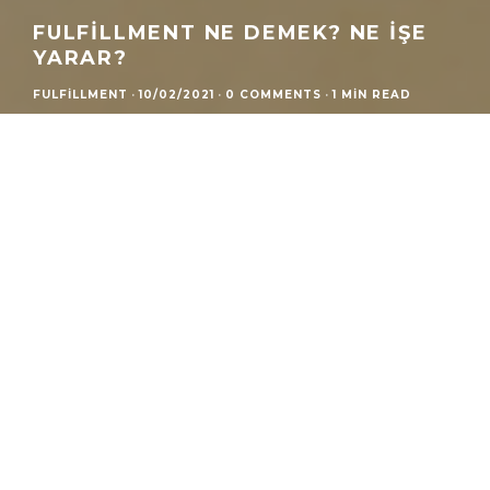
FULFILLMENT NE DEMEK? NE İŞE
YARAR?
FULFILLMENT
·
10/02/2021
·
0 COMMENTS
·
1 MIN READ
Home
Fulfillment
Bir çok müşterimiz bize depo arayışı ile geldiğinde, aslında e-
ticaret satışlarına destek olabilecek bir fulfillment servisi talep
ettiklerini, sadece ürünlerinin depolanacağı değil, elleçlenip,
paketlendikten sonra, kargoya teslim edilebilir halde
hazırlanmasını istediklerini gördük.
ParkPalet’in fulfillment, yani e-ticaret lojistik hizmetlerinden
faydalanan müşterilerimiz için geliştirdiğimiz çözümlerimiz, stok
yönetimi, elleçleme, paketleme, sevkiyata teslim ve iade kabul
adımları ile tüm e-ticaret lojistik operasyonunu üstlenirken,
müşterilerimize ürün geliştirme, pazarlama ve satış gibi diğer
önemli konulara odaklanmalarını sağlıyor.