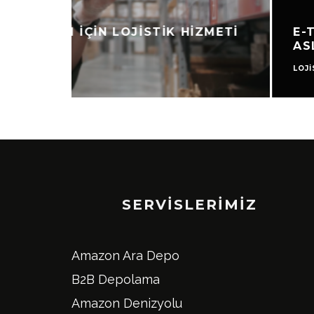
E-TICARETTE TERK EDILEN ALIŞ
ASLINDA BIR LOJISTIK PROBLEM
LOJISTIK
SERVISLERIMIZ
Amazon Ara Depo
B2B Depolama
Amazon Denizyolu