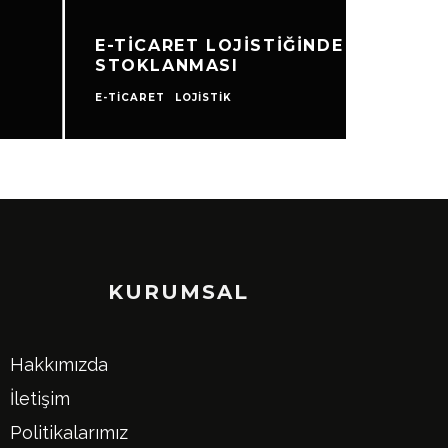
IĞINDE ÜRÜNLERIN
E-TIC
E-TICARE
KURUMSAL
Hakkımızda
İletişim
Politikalarımız