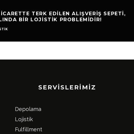
VERIŞ SEPETI,
E-TICARET LOJIST
IDIR!
STOKLANMASI
E-TICARET
LOJISTIK
SERVISLERIMIZ
Depolama
Lojistik
Fulfillment